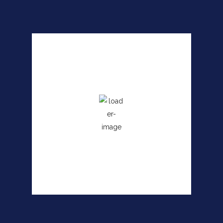
Angra dos Reis, RJ
11:29 am,
agosto 8, 2026
26
°C
Wind Gust:
6 mph
Clouds:
4%
Sunrise:
6:27 am
Sunset:
5:38 pm
66 %